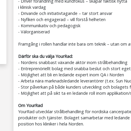
- Driver förändring med kundfokus – skapar faktisk nytta
i klinisk vardag
- Drivande och initiativtagande – tar stort ansvar
- Nyfiken och engagerad – vill förstå helheten
- Kommunikativ och pedagogisk
- Välorganiserad
Framgång i rollen handlar inte bara om teknik – utan om a
Därför ska du välja YourRad:
- Nordens snabbast växande aktör inom strålbehandling
- Entreprenöriellt bolag med snabba beslut och stort eget
- Möjlighet att bli en ledande expert inom QA i Norden
- Arbeta nära marknadsledande leverantörer (t.ex. Sun Nuc
- Stor påverkan på både kunders utveckling och bolagets 
- Möjlighet att på sikt ta en ledande roll inom applikation/
Om YourRad
YourRad utvecklar strålbehandling för nordiska cancerpat
produkter och tjänster. Bolaget samarbetar med ledande in
position hos kliniker i hela Norden.