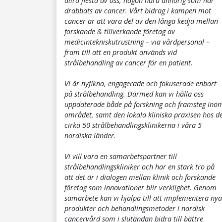
allra flesta av oss, någon nära anhörig som har
drabbats av cancer. Vårt bidrag i kampen mot
cancer är att vara del av den långa kedja mellan
forskande & tillverkande företag av
medicintekniskutrustning – via vårdpersonal –
fram till att en produkt används vid
strålbehandling av cancer för en patient.
Vi är nyfikna, engagerade och fokuserade enbart
på strålbehandling. Därmed kan vi hålla oss
uppdaterade både på forskning och framsteg ino
området, samt den lokala kliniska praxisen hos d
cirka 50 strålbehandlingsklinikerna i våra 5
nordiska länder.
Vi vill vara en samarbetspartner till
strålbehandlingskliniker och har en stark tro på
att det är i dialogen mellan klinik och forskande
företag som innovationer blir verklighet. Genom
samarbete kan vi hjälpa till att implementera nya
produkter och behandlingsmetoder i nordisk
cancervård som i slutändan bidra till bättre